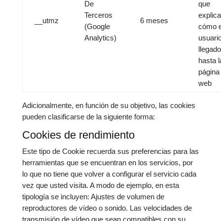
De
que
Terceros
explica
__utmz
6 meses
(Google
cómo e
Analytics)
usuari
llegado
hasta l
página
web
Adicionalmente, en función de su objetivo, las cookies
pueden clasificarse de la siguiente forma:
Cookies de rendimiento
Este tipo de Cookie recuerda sus preferencias para las
herramientas que se encuentran en los servicios, por
lo que no tiene que volver a configurar el servicio cada
vez que usted visita. A modo de ejemplo, en esta
tipología se incluyen: Ajustes de volumen de
reproductores de vídeo o sonido. Las velocidades de
transmisión de vídeo que sean compatibles con su