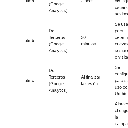
__utma
2 años
disting
(Google
usuari
Analytics)
sesion
Se usa
De
para
Terceros
30
determ
__utmb
(Google
minutos
nueva
Analytics)
sesion
o visit
Se
De
config
Terceros
Al finalizar
__utmc
para s
(Google
la sesión
uso co
Analytics)
Urchin
Almac
el orig
la
campa